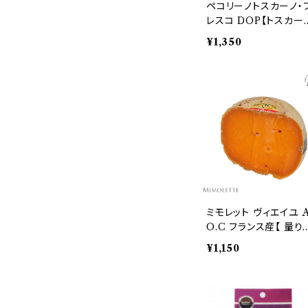
ペコリーノトスカーノ・
レスコ DOP【トスカー
産羊乳チーズ】100ｇ
¥1,350
量り売り
ミモレット ヴィエイユ A
O.C フランス産【 量り
り 】 50グラム単位 18
¥1,150
月熟成