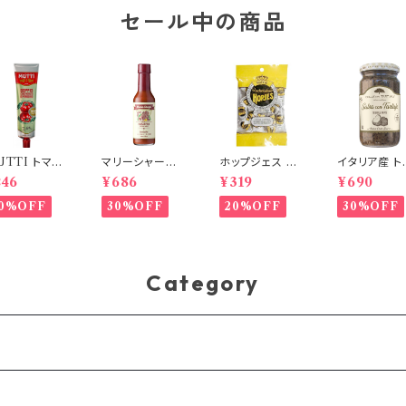
セール中の商品
UTTI トマト
マリーシャープ
ホップジェス コ
イタリア産 ト
ースト/チュー
ス ハバネロソー
ーヒーキャンディ
フソース 180
246
¥686
¥319
¥690
タイプ 130g
ス SMOKY(中
袋入 80ｇ ベ
COLLE DE
タリア食材
辛) 148ml
ルギー産
ARTUFO｜
0%OFF
30%OFF
20%OFF
30%OFF
倍濃縮
格トリュフパ
ソース
Category