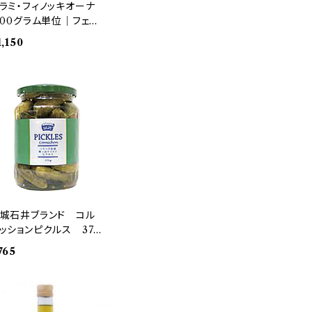
ラミ・フィノッキオーナ
100グラム単位｜フェン
ルシード入り生サラミ】
1,150
ペイン産
城石井ブランド コル
ッションピクルス 370
瓶(固形量)
765