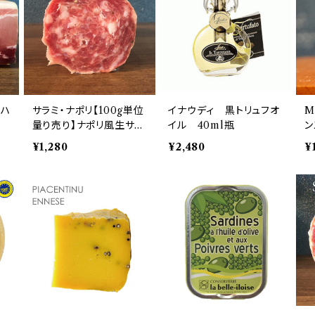
生ハ
サラミ・ナポリ【100g単位
イナウディ 黒トリュフオ
M
量り売り】ナポリ風生サラ
イル 40ml瓶
ン
ミ アメリカ産
ミ
¥1,280
¥2,480
¥