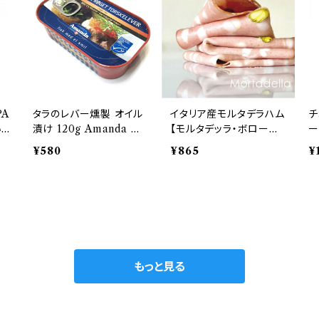
PA
タラのレバー燻製 オイル
イタリア産モルタデラハム
チ
い
漬け 120g Amanda ア
【モルタデッラ・ボローニ
ー
食材
イスランド産
ャハム】100ｇ単位
ｍ
¥580
¥865
¥
もっと見る