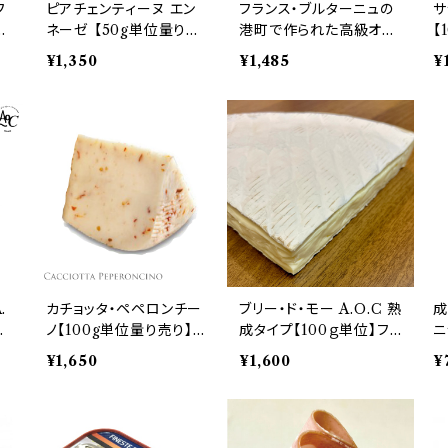
フ
ピアチェンティーヌ エン
フランス・ブルターニュの
サ
ナ
ネーゼ 【50g単位量り売
港町で作られた高級オイ
【
単位
り】イタリア産サフラン入
ルサーディン グリーンペ
ネ
¥1,350
¥1,485
¥
羊乳チーズ
ッパー風味【高級食材・高
ス
級缶詰】
.
カチョッタ・ペペロンチー
ブリー・ド・モー A.O.C 熟
成
売
ノ【100g単位量り売り】イ
成タイプ【100ｇ単位】フ
ニ
カ
タリア産唐辛子入りチー
ランス産白カビチーズ
ｇ
¥1,650
¥1,600
¥
ズ