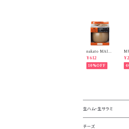
nakato MAIS
M
ON BOIRE 国
ペ
¥612
¥
産鶏レバーのパ
ブ
テ 95g｜ワイン
イ
10%OFF
4
に合う おつまみ
二
パン・クラッカー
に
生ハム・生サラミ
生ハム
チーズ