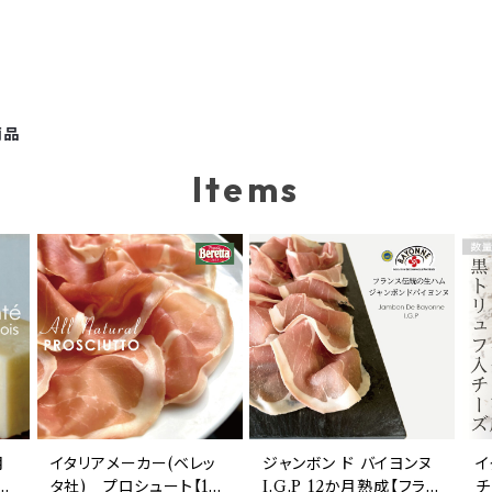
商品
Items
月
イタリアメーカー(ベレッ
ジャンボン ド バイヨンヌ
イ
タ社) プロシュート【10
I.G.P 12か月熟成【フラン
チ