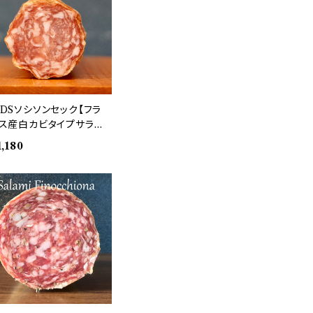
DSソシソンセック【フラ
ス産白カビタイプサラ
】100ｇ単位量り売り
1,180