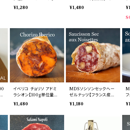
0g単位】アメリカ産
ス産生ハム】100g単位量
タ
¥1,280
¥1,480
¥
り売り
S
00
イベリコ チョリソ アドミ
MDSソシソンセックヘー
M
ン
ラシオン【100g単位量り
ゼルナッツ【フランス産ナ
フ
売り】スペイン産パプリカ
ッツ入サラミ】100ｇ単位
フ
¥1,480
¥1,180
¥
入イベリコ豚生サラミ
量り売り