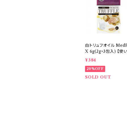
白トリュフオイル Med
X 6g(2g×3包入) 【使
切りサイズ】 イタリア
¥384
20%OFF
SOLD OUT