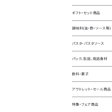
生サラミ
量り売りチーズ
ギフト・セット商品
イタリア産
パック販売チーズ
調味料(油・酢・ソース等)
フランス産
チーズアソート
オリーブオイル・他オイル
パスタ・パスタソース
スペイン産
イタリア産
バルサミコ・他お酢
パスタ
パック、缶詰、瓶詰食材
その他各国
フランス産
塩
パスタソース
オリーブ
飲料・菓子
その他各国
ソース類
おつまみ
飲料
アウトレット・セール商品
その他調味料
トマト製品・野菜類
菓子
セール商品
特集・フェア商品