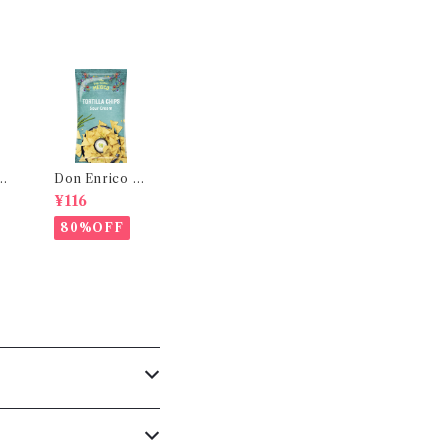
リュ
Don Enrico ト
g
ルティーヤチップ
¥116
L T
ス サワークリー
本
ム味 125g｜コ
80%OFF
スタ
ーンチップス ナ
チョス おつまみ
メキシカン スナ
ック