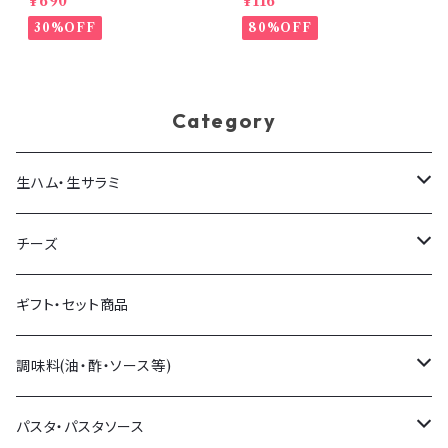
¥690
¥116
格トリュフパスタソース
コーンチップス ナチョス おつま
み メキシカン スナック
30%OFF
80%OFF
Category
生ハム・生サラミ
生ハム
チーズ
生サラミ
量り売りチーズ
ギフト・セット商品
イタリア産
パック販売チーズ
調味料(油・酢・ソース等)
フランス産
チーズアソート
オリーブオイル・他オイル
パスタ・パスタソース