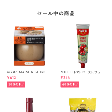
セール中の商品
nakato MAISON BOIRE 国
MUTTI トマトペースト/チュー
産鶏レバーのパテ 95g｜ワイン
ブタイプ 130g イタリア食材
¥612
¥246
に合う おつまみ パン・クラッカ
二倍濃縮
ーに
10%OFF
40%OFF