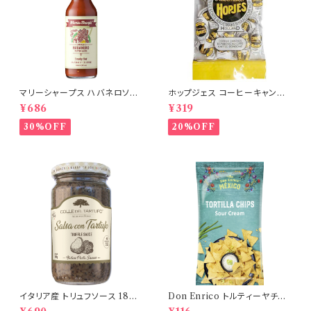
マリーシャープス ハバネロソー
ホップジェス コーヒーキャンデ
ス SMOKY(中辛) 148ml
ィ袋入 80ｇ ベルギー産
¥686
¥319
30%OFF
20%OFF
イタリア産 トリュフソース 180g
Don Enrico トルティーヤチッ
COLLE DEL TARTUFO｜本
プス サワークリーム味 125g｜