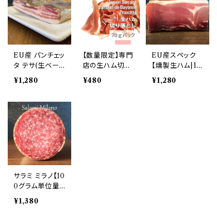
EU産 パンチェッ
【数量限定】専門
EU産スペック
タ テサ(生ベー
店の生ハム切り
【燻製生ハム|10
コン)【100グラ
落とし 70gパッ
0g単位量り売
¥1,280
¥480
¥1,280
ム単位】
ク
り】
サラミ ミラノ【10
0グラム単位量
り売り】ミラノ風
¥1,380
生サラミ アメリ
カ産