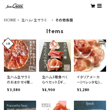
HOME
生ハム・生サラミ
その他各国
Items
生ハム生サラミ
生ハム3種食べく
イタリアメーカ
のおまかせ4種
らべセット【ギフ
ー(ベレッタ社)
アソート 合計20
トボックス入り】
プロシュート
¥3,580
¥4,900
¥1,280
0g
80ｇ×3パック プ
【100g単位】ア
ロシュート/ハモ
メリカ産
ン・セラーノ/ジャ
ンボン