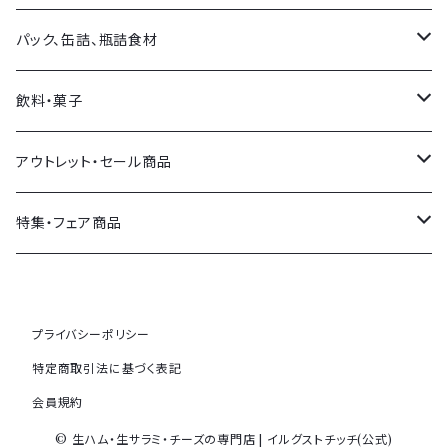
スペイン産
イタリア産
バルサミコ・他お酢
パスタ
パック、缶詰、瓶詰食材
その他各国
フランス産
塩
パスタソース
オリーブ
飲料・菓子
その他各国
ソース類
おつまみ
飲料
アウトレット・セール商品
その他調味料
トマト製品・野菜類
菓子
セール商品
特集・フェア商品
ジャム・ハチミツ等
SDGsコーナー(期限切れ食品)
メゾンボワール
プライバシーポリシー
その他
トリュフ特集
特定商取引法に基づく表記
会員規約
ビールのおつまみ特集
© 生ハム・生サラミ・チーズの専門店 | イルグストチッチ(公式)