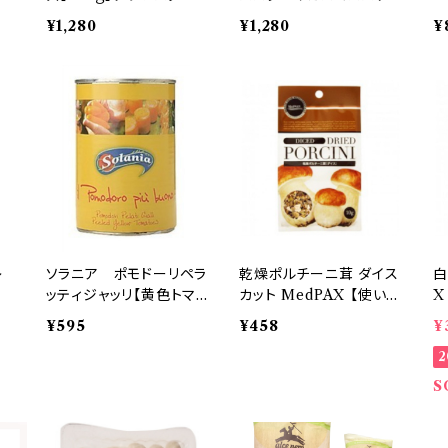
&ペコリーノロマーノ
ティ500ｇ
社
¥1,280
¥1,280
¥
オリジナルブレンド
レ
ソラニア ポモドーリペラ
乾燥ポルチーニ茸 ダイス
白
ッティジャッリ【黄色トマト
カット MedPAX 【使い切
X
のトマト缶】400ｇ
りサイズ】 内容量10ｇイ
切
¥595
¥458
¥
タリア食材
S