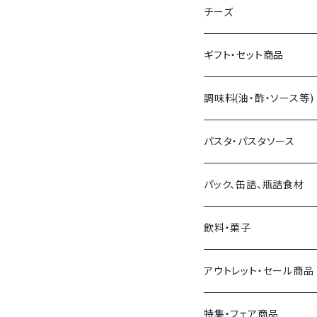
生ハム
チーズ
生サラミ
量り売りチーズ
ギフト・セット商品
イタリア産
パック販売チーズ
調味料(油・酢・ソース等)
フランス産
チーズアソート
オリーブオイル・他オイル
パスタ・パスタソース
スペイン産
イタリア産
バルサミコ・他お酢
パスタ
パック、缶詰、瓶詰食材
その他各国
フランス産
塩
パスタソース
オリーブ
飲料・菓子
その他各国
ソース類
おつまみ
飲料
アウトレット・セール商品
その他調味料
トマト製品・野菜類
菓子
セール商品
特集・フェア商品