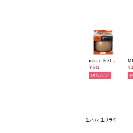
nakato MAIS
M
ON BOIRE 国
ペ
¥612
¥
産鶏レバーのパ
ブ
テ 95g｜ワイン
イ
10%OFF
4
に合う おつまみ
二
パン・クラッカー
に
生ハム・生サラミ