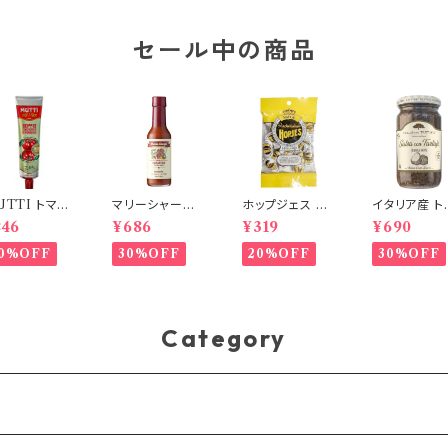
セール中の商品
UTTI トマト
マリーシャープ
ホップジェス コ
イタリア産 ト
ースト/チュー
ス ハバネロソー
ーヒーキャンディ
フソース 180
246
¥686
¥319
¥690
タイプ 130g
ス SMOKY(中
袋入 80ｇ ベ
COLLE DE
タリア食材
辛) 148ml
ルギー産
ARTUFO｜
0%OFF
30%OFF
20%OFF
30%OFF
倍濃縮
格トリュフパ
ソース
Category