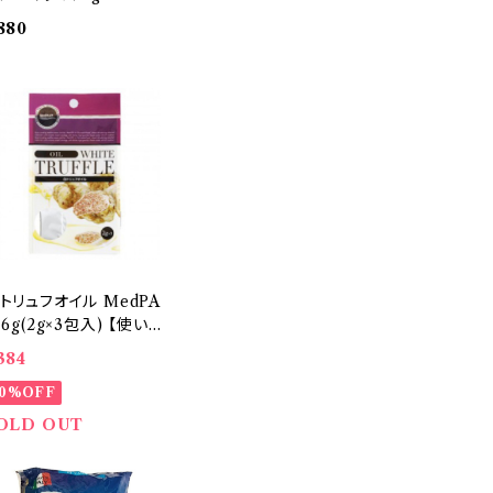
 500g
880
トリュフオイル MedPA
 6g(2g×3包入) 【使い
りサイズ】 イタリア食材
384
20%OFF
OLD OUT