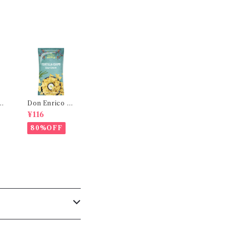
リュ
Don Enrico ト
g
ルティーヤチップ
¥116
L T
ス サワークリー
本
ム味 125g｜コ
80%OFF
スタ
ーンチップス ナ
チョス おつまみ
メキシカン スナ
ック