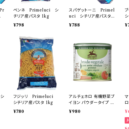
Pr
ペンネ Primeluci シ
スパゲットーニ Primel
ブ
パ
チリア産パスタ 1kg
uci シチリア産パスタ 1
シ
kg
¥798
¥788
¥
 シ
フジッリ Primeluci
アルチェネロ 有機野菜ブ
マ
シチリア産パスタ 1kg
イヨン パウダータイプ 無
ロ
添加 120g
1
¥780
¥980
¥
S