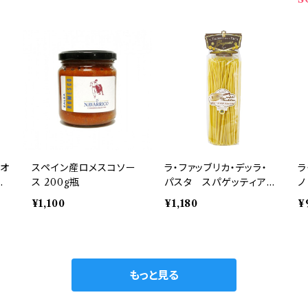
・オ
スペイン産ロメスコソー
ラ・ファッブリカ・デッラ・
ラ
ー
ス 200g瓶
パスタ スパゲッティアル
ノ
マンドリーノ 500ｇ
ー
¥1,100
¥1,180
¥
もっと見る