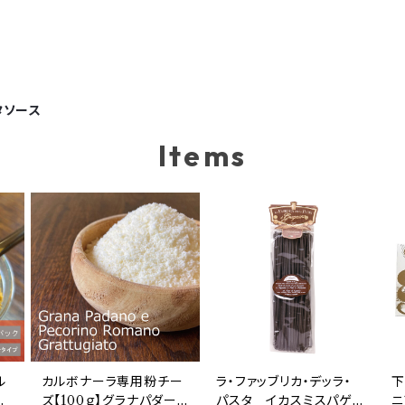
タソース
Items
ル
カルボナーラ専用粉チー
ラ・ファッブリカ・デッラ・
下
ラ
ズ【100ｇ】グラナパダーノ
パスタ イカスミスパゲッ
ニ