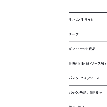
生ハム・生サラミ
生ハム
チーズ
生サラミ
量り売りチーズ
ギフト・セット商品
イタリア産
パック販売チーズ
調味料(油・酢・ソース等)
フランス産
チーズアソート
オリーブオイル・他オイル
パスタ・パスタソース
スペイン産
イタリア産
バルサミコ・他お酢
パスタ
パック、缶詰、瓶詰食材