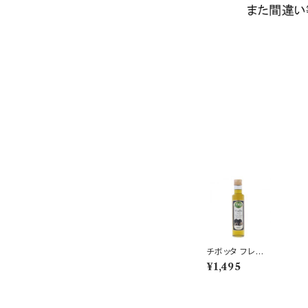
チボッタ フレー
バー オリーヴ オ
¥1,495
イル トリュフ250
ｍｌ