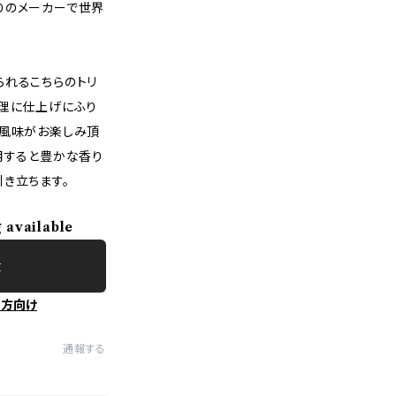
りのメーカーで世界
られるこちらのトリ
料理に仕上げにふり
の風味がお楽しみ頂
用すると豊かな香り
き立ちます。
g available
t
の方向け
通報する