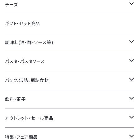
生ハム
チーズ
生サラミ
量り売りチーズ
ギフト・セット商品
イタリア産
パック販売チーズ
調味料(油・酢・ソース等)
フランス産
チーズアソート
オリーブオイル・他オイル
パスタ・パスタソース
スペイン産
イタリア産
バルサミコ・他お酢
パスタ
パック、缶詰、瓶詰食材
その他各国
フランス産
塩
パスタソース
オリーブ
飲料・菓子
その他各国
ソース類
おつまみ
飲料
アウトレット・セール商品
その他調味料
トマト製品・野菜類
菓子
セール商品
特集・フェア商品