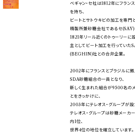
ベギャン・セ社は1812年にフラン
を持ち、
ビートとサトウキビの加工を専門
精製所兼砂糖会社であるセ(SAY)
1821年リール近くのトゥーリーに
主としてビート加工を行っていたS
(BEGHIN)社との合弁企業。
2002年にフランスとブラジルに拠
SDA砂糖組合の一員となり、
新しく生まれた組合が9500名の
とをきっかけに、
2003年にテレオス・グループが設
テレオス・グループは砂糖メーカー
内1位、
世界4位の地位を確立しています。