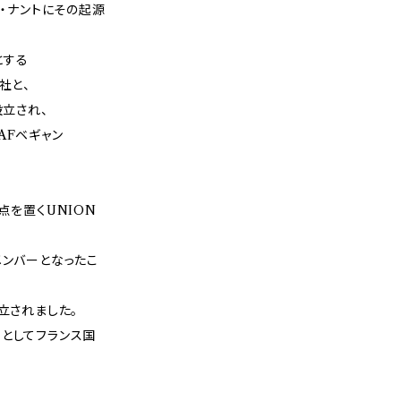
ス・ナントにその起源
とする
社と、
設立され、
AFベギャン
点を置くUNION
メンバーとなったこ
立されました。
としてフランス国