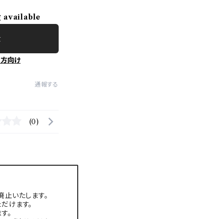
g available
t
の方向け
通報する
(0)
廃止いたします。
だけます。
す。