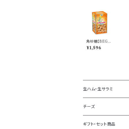
角砂糖【BEGHI
N SAY/ベギャ
¥1,596
ン・セ】ペルーシ
ュキューブ ブラ
ウン(シュガー)7
50g
生ハム・生サラミ
生ハム
チーズ
生サラミ
量り売りチーズ
ギフト・セット商品