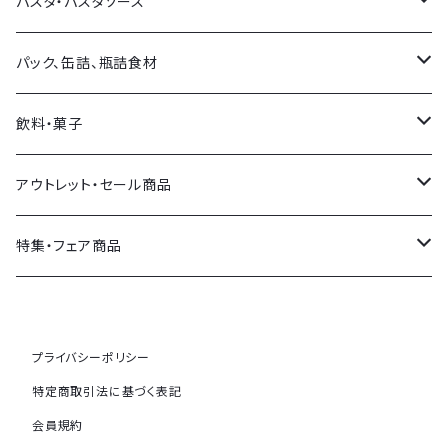
フランス産
チーズアソート
オリーブオイル・他オイル
パスタ・パスタソース
スペイン産
イタリア産
バルサミコ・他お酢
パスタ
パック、缶詰、瓶詰食材
その他各国
フランス産
塩
パスタソース
オリーブ
飲料・菓子
その他各国
ソース類
おつまみ
飲料
アウトレット・セール商品
その他調味料
トマト製品・野菜類
菓子
セール商品
特集・フェア商品
ジャム・ハチミツ等
SDGsコーナー(期限切れ食品)
メゾンボワール
プライバシーポリシー
その他
トリュフ特集
特定商取引法に基づく表記
会員規約
ビールのおつまみ特集