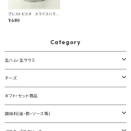
プレストビスタ スライスハラペ
ーニョ 380ｇ缶
¥680
Category
生ハム・生サラミ
生ハム
チーズ
生サラミ
量り売りチーズ
ギフト・セット商品
イタリア産
パック販売チーズ
調味料(油・酢・ソース等)