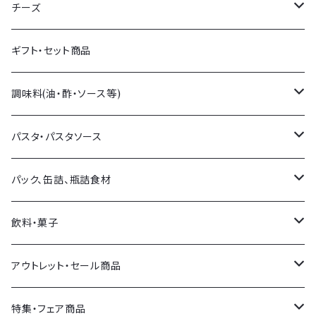
生ハム
チーズ
生サラミ
量り売りチーズ
ギフト・セット商品
イタリア産
パック販売チーズ
調味料(油・酢・ソース等)
フランス産
チーズアソート
オリーブオイル・他オイル
パスタ・パスタソース
スペイン産
イタリア産
バルサミコ・他お酢
パスタ
パック、缶詰、瓶詰食材
その他各国
フランス産
塩
パスタソース
オリーブ
飲料・菓子
その他各国
ソース類
おつまみ
飲料
アウトレット・セール商品
その他調味料
トマト製品・野菜類
菓子
セール商品
特集・フェア商品