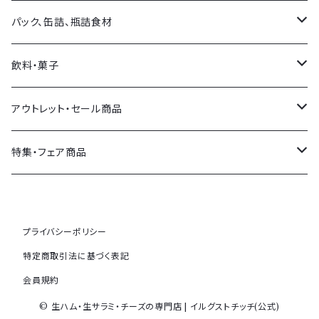
スペイン産
イタリア産
バルサミコ・他お酢
パスタ
パック、缶詰、瓶詰食材
その他各国
フランス産
塩
パスタソース
オリーブ
飲料・菓子
その他各国
ソース類
おつまみ
飲料
アウトレット・セール商品
その他調味料
トマト製品・野菜類
菓子
セール商品
特集・フェア商品
ジャム・ハチミツ等
SDGsコーナー(期限切れ食品)
メゾンボワール
プライバシーポリシー
その他
トリュフ特集
特定商取引法に基づく表記
会員規約
ビールのおつまみ特集
© 生ハム・生サラミ・チーズの専門店 | イルグストチッチ(公式)