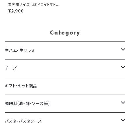
業務用サイズ セミドライトマト
オイル漬け 800g缶 イタリア
¥2,900
食材
Category
生ハム・生サラミ
生ハム
チーズ
生サラミ
量り売りチーズ
ギフト・セット商品
イタリア産
パック販売チーズ
調味料(油・酢・ソース等)
フランス産
チーズアソート
オリーブオイル・他オイル
パスタ・パスタソース