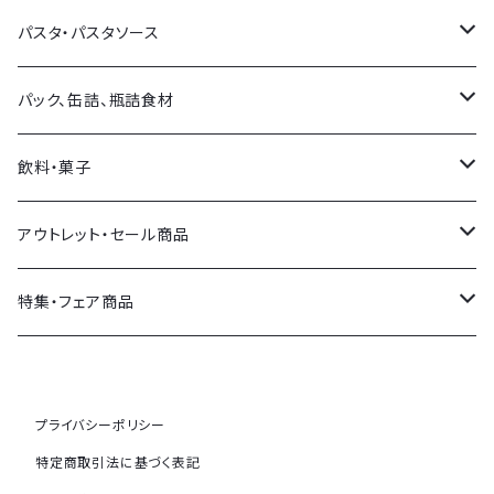
フランス産
チーズアソート
オリーブオイル・他オイル
パスタ・パスタソース
スペイン産
イタリア産
バルサミコ・他お酢
パスタ
パック、缶詰、瓶詰食材
その他各国
フランス産
塩
パスタソース
オリーブ
飲料・菓子
その他各国
ソース類
おつまみ
飲料
アウトレット・セール商品
その他調味料
トマト製品・野菜類
菓子
セール商品
特集・フェア商品
ジャム・ハチミツ等
SDGsコーナー(期限切れ食品)
メゾンボワール
プライバシーポリシー
その他
トリュフ特集
特定商取引法に基づく表記