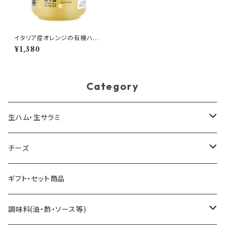
イタリア産オレンジの有機ハチ
ミツ 250g瓶
¥1,380
Category
生ハム・生サラミ
生ハム
チーズ
生サラミ
量り売りチーズ
ギフト・セット商品
イタリア産
パック販売チーズ
調味料(油・酢・ソース等)