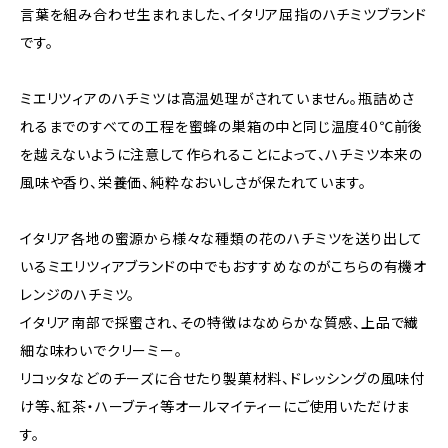
言葉を組み合わせ生まれました、イタリア屈指のハチミツブランド
です。
ミエリツィアのハチミツは高温処理がされていません。瓶詰めさ
れるまでのすべての工程を蜜蜂の巣箱の中と同じ温度40℃前後
を越えないように注意して作られることによって、ハチミツ本来の
風味や香り、栄養価、純粋なおいしさが保たれています。
イタリア各地の蜜源から様々な種類の花のハチミツを送り出して
いるミエリツィアブランドの中でもおすすめなのがこちらの有機オ
レンジのハチミツ。
イタリア南部で採蜜され、その特徴はなめらかな質感、上品で繊
細な味わいでクリーミー。
リコッタなどのチーズに合せたり製菓材料、ドレッシングの風味付
け等、紅茶・ハーブティ等オールマイティーにご使用いただけま
す。