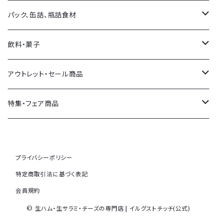
スペイン産
イタリア産
バルサミコ・他お酢
パスタ
パック、缶詰、瓶詰食材
その他各国
フランス産
塩
パスタソース
オリーブ
飲料・菓子
その他各国
ソース類
おつまみ
飲料
アウトレット・セール商品
その他調味料
トマト製品・野菜類
菓子
セール商品
特集・フェア商品
ジャム・ハチミツ等
SDGsコーナー(期限切れ食品)
メゾンボワール
プライバシーポリシー
その他
トリュフ特集
特定商取引法に基づく表記
会員規約
ビールのおつまみ特集
© 生ハム・生サラミ・チーズの専門店 | イルグストチッチ(公式)