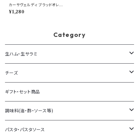
カーサヴェルディ ブラッドオレン
ジビネガー 500ml イタリア産
¥1,280
Category
生ハム・生サラミ
生ハム
チーズ
生サラミ
量り売りチーズ
ギフト・セット商品
イタリア産
パック販売チーズ
調味料(油・酢・ソース等)
フランス産
チーズアソート
オリーブオイル・他オイル
パスタ・パスタソース